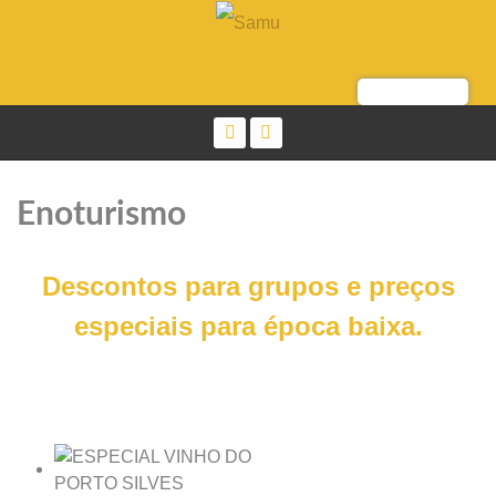
Enoturismo
Descontos para grupos e preços
especiais para época baixa.